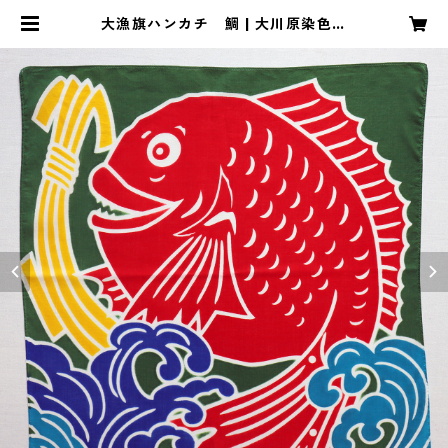
大漁旗ハンカチ 鯛 | 大川原染色本
舗