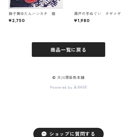
獅子舞ゆたんハンカチ 龍
瀬戸の手ぬぐい オギメギ
¥2,750
¥1,980
商品一覧に戻る
© 大川原染色本舗
Powered by
ショップに質問する